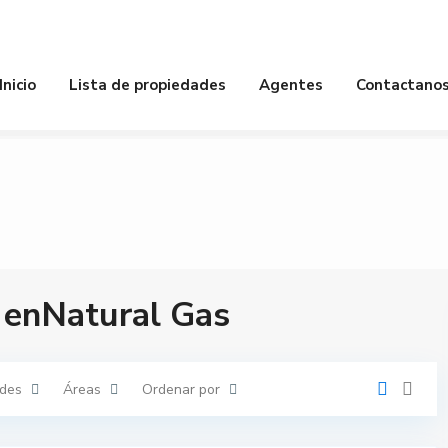
piedades
Baños
Habitacion
Inicio
Lista de propiedades
Agentes
Contactano
 enNatural Gas
des
Áreas
Ordenar por