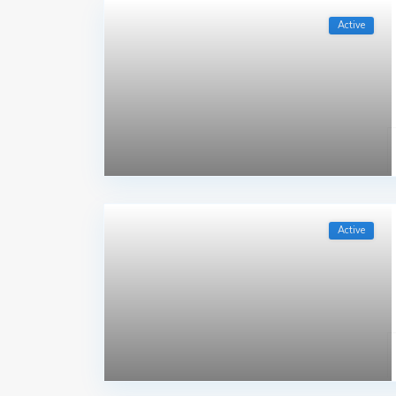
Active
Active