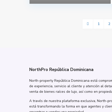
1
2
NorthPro República Dominicana
North-property República Dominicana está comprome
de experiencia, servicio al cliente y atención al deta
venta de bienes raíces de lujo, así como en propieda
A través de nuestra plataforma exclusiva, North-p
está transformando la forma en que agentes y clie
encontrar o vender una propiedad.