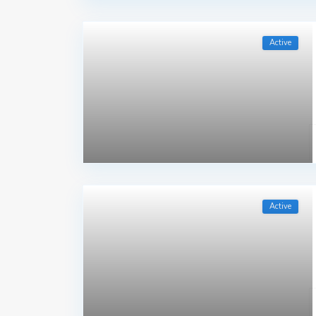
Active
Active