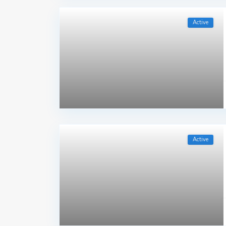
Active
Active