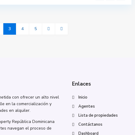
3
4
5
Enlaces
tida con ofrecer un alto nivel
Inicio
lle en la comercialización y
Agentes
des en alquiler.
Lista de propiedades
roperty República Dominicana
Contáctanos
ntes navegan el proceso de
Dashboard