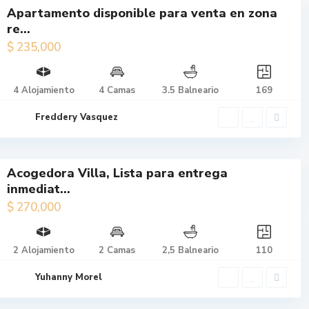
Apartamento disponible para venta en zona
re...
$ 235,000
$ 235,000
Apartamento
disponible
4 Alojamiento
4 Camas
3.5 Balneario
169
para venta en
zona re...
Freddery Vasquez
Acogedora Villa, Lista para entrega
$ 270,000
inmediat...
Acogedora
$ 270,000
Villa, Lista
para
2 Alojamiento
2 Camas
2,5 Balneario
110
entrega
inmediat...
Yuhanny Morel