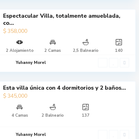
Espectacular Villa, totalmente amueblada,
$ 358,000
co...
Espectacular
$ 358,000
Villa,
totalmente
2 Alojamiento
2 Camas
2,5 Balneario
140
amueblada,
co...
Yuhanny Morel
Esta villa única con 4 dormitorios y 2 baños...
$ 345,000
$ 345,000
Esta villa
4 Camas
2 Balneario
137
única con 4
dormitorios
y 2 baños...
Yuhanny Morel