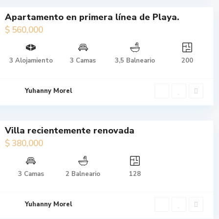
Apartamento en primera línea de Playa.
$ 560,000
$ 560,000
Apartamento
3 Alojamiento
3 Camas
3,5 Balneario
200
en primera
línea de
Playa.
Yuhanny Morel
Villa recientemente renovada
$ 380,000
$ 380,000
3 Camas
2 Balneario
128
Villa
recientemente
renovada
Yuhanny Morel