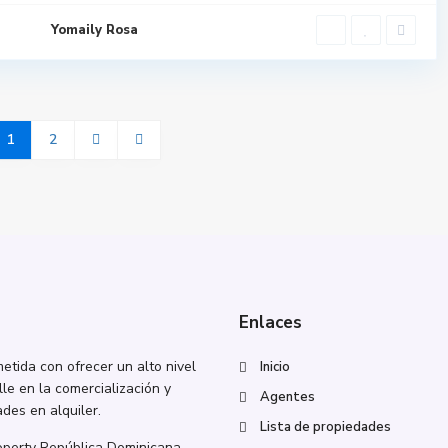
en planos en
Santiago
Yomaily Rosa
1
2
Enlaces
tida con ofrecer un alto nivel
Inicio
lle en la comercialización y
Agentes
des en alquiler.
Lista de propiedades
roperty República Dominicana