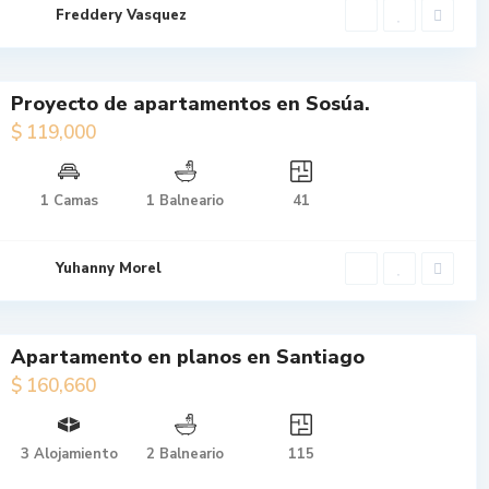
en Puert...
Freddery Vasquez
Proyecto de apartamentos en Sosúa.
$ 119,000
$ 119,000
1 Camas
1 Balneario
41
Proyecto de
apartamentos
en Sosúa.
Yuhanny Morel
Apartamento en planos en Santiago
$ 160,660
$ 160,660
3 Alojamiento
2 Balneario
115
Apartamento