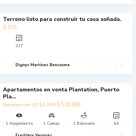
$ 225
Terreno listo para construir tu casa soñada.
Terreno
$ 225
listo
para
377
construir
tu casa
soñada.
Dignys Martínez Bencosme
Apartamentos en venta Plantation, Puerto
Reserva con US
Pla...
$ 120,550
$1,000
$ 120,550
Reserva con US $1,000
Apartamentos
en venta
1 Alojamiento
1 Camas
2 Balneario
64
Plantation,
Puerto Pla...
Freddery Vasquez