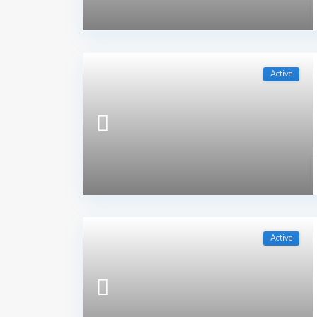
Active
Active