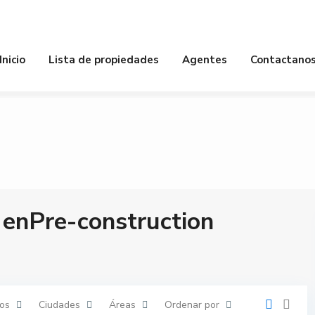
piedades
Baños
Habitacion
Inicio
Lista de propiedades
Agentes
Contactano
 enPre-construction
os
Ciudades
Áreas
Ordenar por