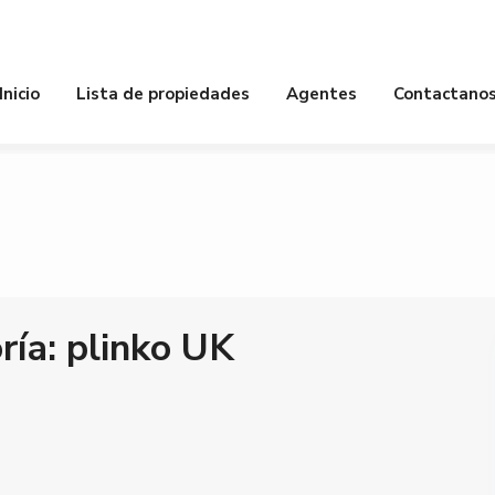
piedades
Baños
Habitacion
Inicio
Lista de propiedades
Agentes
Contactano
ría:
plinko UK